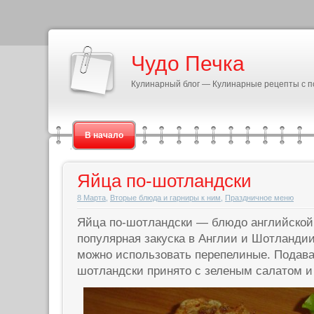
Чудо Печка
Кулинарный блог — Кулинарные рецепты с 
В начало
Яйца по-шотландски
8 Марта
,
Вторые блюда и гарниры к ним
,
Праздничное меню
Яйца по-шотландски — блюдо английской 
популярная закуска в Англии и Шотланди
можно использовать перепелиные. Подава
шотландски принято с зеленым салатом и