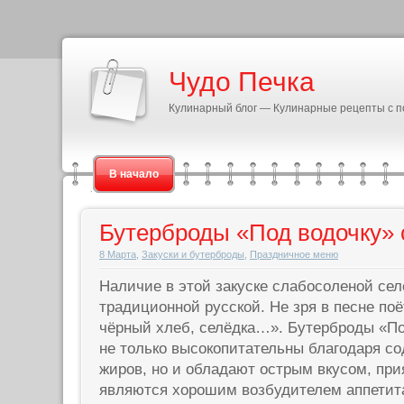
Чудо Печка
Кулинарный блог — Кулинарные рецепты с 
В начало
Бутерброды «Под водочку» 
8 Марта
,
Закуски и бутерброды
,
Праздничное меню
Наличие в этой закуске слабосоленой сел
традиционной русской. Не зря в песне поё
чёрный хлеб, селёдка…». Бутерброды «По
не только высокопитательны благодаря с
жиров, но и обладают острым вкусом, пр
являются хорошим возбудителем аппетита