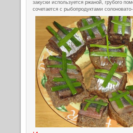
закуски используется ржаной, грубого по
сочетается с рыбопродуктами солоновато-