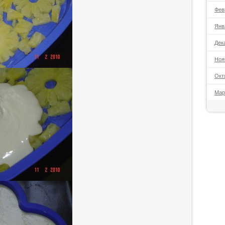
Фев
Янв
Дек
Ноя
Окт
Мар