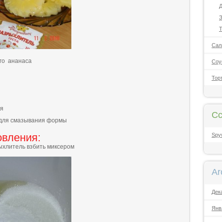
Д
З
Т
Сал
ого ананаса
Соу
Тор
ля
Сс
а для смазывания формы
овления:
Spy
рыхлитель взбить миксером
Ar
Дек
Янв