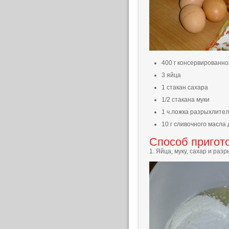
400 г консервированн
3 яйца
1 стакан сахара
1/2 стакана муки
1 ч.ложка разрыхлите
10 г сливочного масл
Способ пригот
1. Яйца, муку, сахар и раз