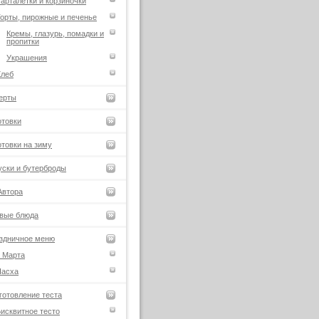
арталетки и корзиночки
орты, пирожные и печенье
Кремы, глазурь, помадки и
пропитки
Украшения
Хлеб
ерты
отовки
отовки на зиму
уски и бутерброды
Автора
вые блюда
здничное меню
 Марта
Пасха
готовление теста
исквитное тесто