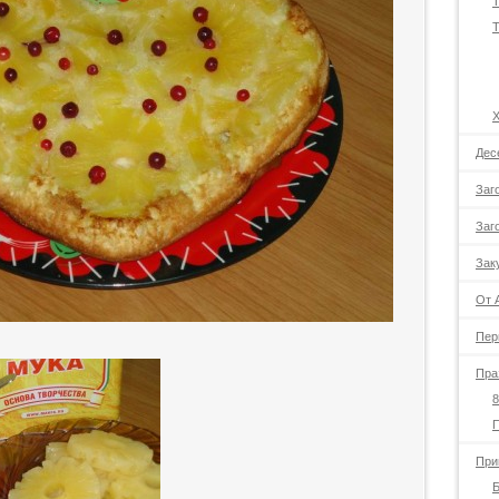
Т
Т
Дес
Заг
Заг
Зак
От 
Пер
Пра
8
При
Б