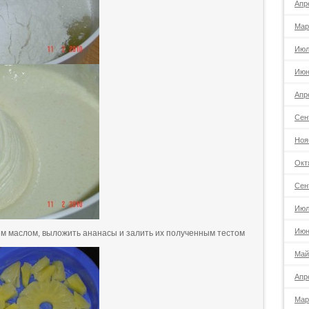
Апр
Мар
Июл
Июн
Апр
Сен
Ноя
Окт
Сен
Июл
Июн
ым маслом, выложить ананасы и залить их полученным тестом
Май
Апр
Мар