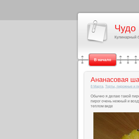
Чудо
Кулинарный 
В начало
Ананасовая ша
8 Марта
,
Торты, пирожные и п
Обычно я делаю такой пиро
пирог очень нежный и возд
теплом виде