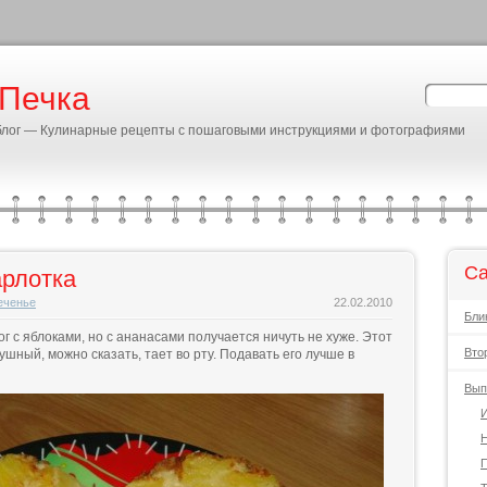
 Печка
блог — Кулинарные рецепты с пошаговыми инструкциями и фотографиями
Ca
рлотка
еченье
22.02.2010
Бли
г с яблоками, но с ананасами получается ничуть не хуже. Этот
Вто
ушный, можно сказать, тает во рту. Подавать его лучше в
Вып
И
Н