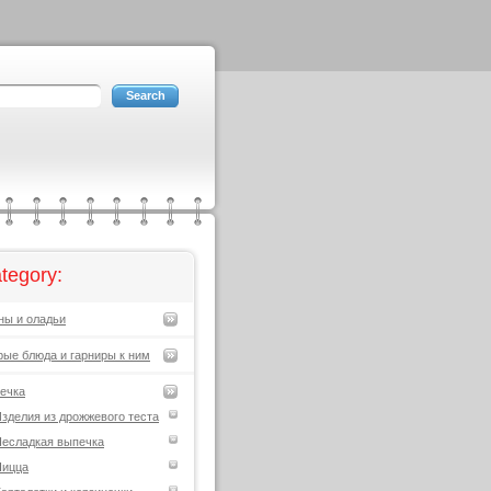
tegory:
ны и оладьи
рые блюда и гарниры к ним
ечка
зделия из дрожжевого теста
есладкая выпечка
Пицца