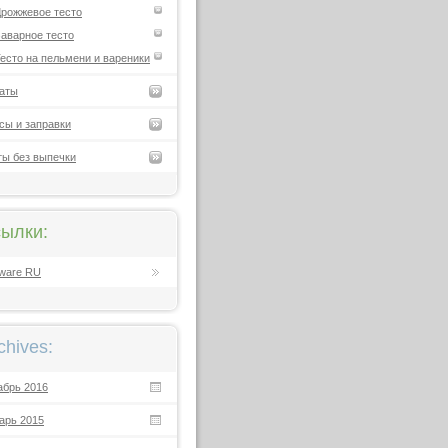
рожжевое тесто
аварное тесто
есто на пельмени и вареники
аты
сы и заправки
ты без выпечки
ылки:
ware RU
chives:
абрь 2016
арь 2015