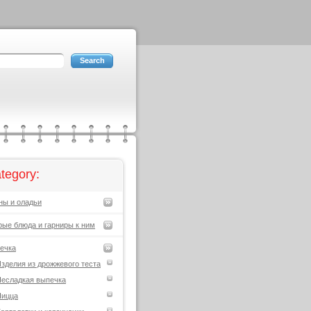
tegory:
ны и оладьи
рые блюда и гарниры к ним
ечка
зделия из дрожжевого теста
есладкая выпечка
Пицца