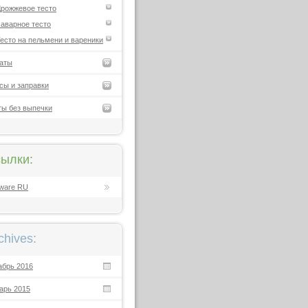
рожжевое тесто
аварное тесто
есто на пельмени и вареники
аты
сы и заправки
ты без выпечки
ылки:
ware RU
chives:
абрь 2016
арь 2015