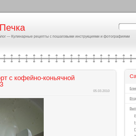
 Печка
блог — Кулинарные рецепты с пошаговыми инструкциями и фотографиями
Ca
рт с кофейно-коньячной
3
Бли
05.03.2010
Вто
Вып
И
Н