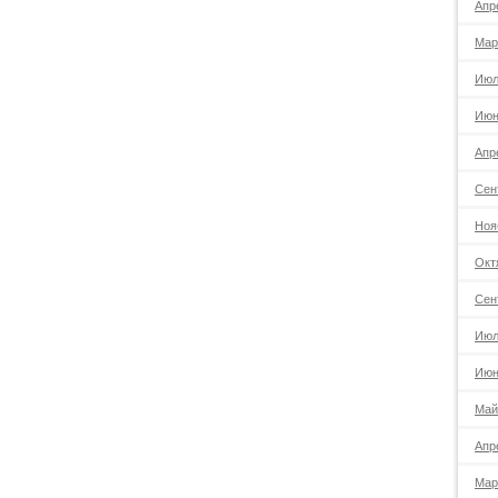
Апр
Мар
Июл
Июн
Апр
Сен
Ноя
Окт
Сен
Июл
Июн
Май
Апр
Мар