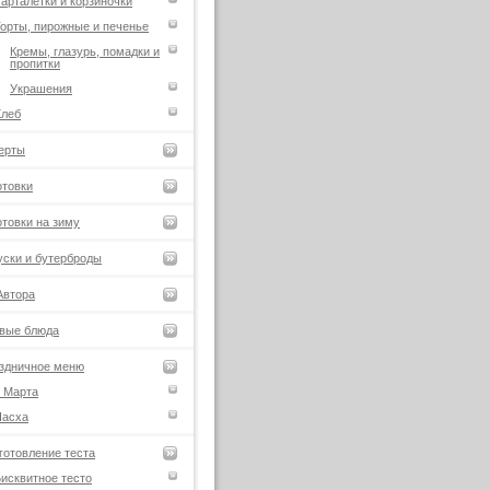
арталетки и корзиночки
орты, пирожные и печенье
Кремы, глазурь, помадки и
пропитки
Украшения
Хлеб
ерты
отовки
отовки на зиму
уски и бутерброды
Автора
вые блюда
здничное меню
 Марта
Пасха
готовление теста
исквитное тесто