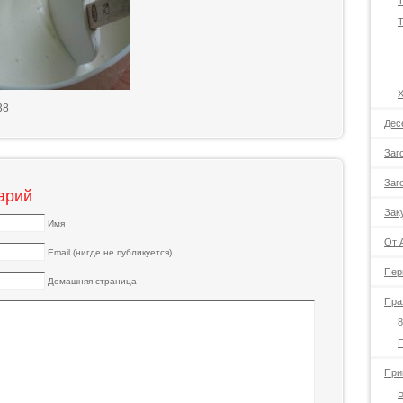
Т
Т
38
Дес
Заг
Заг
арий
Зак
Имя
От 
Email (нигде не публикуется)
Пер
Домашняя страница
Пра
8
При
Б