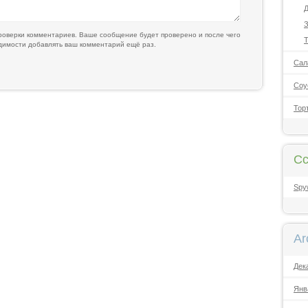
Д
З
оверки комментариев. Ваше сообщение будет проверено и после чего
Т
одимости добавлять ваш комментарий ещё раз.
Сал
Соу
Тор
Сс
Spy
Ar
Дек
Янв