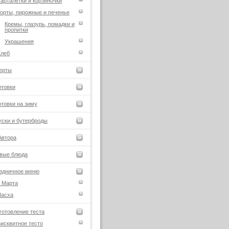
арталетки и корзиночки
орты, пирожные и печенье
Кремы, глазурь, помадки и
пропитки
Украшения
Хлеб
ерты
отовки
отовки на зиму
уски и бутерброды
Автора
вые блюда
здничное меню
 Марта
Пасха
готовление теста
исквитное тесто