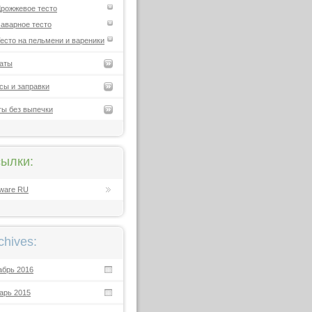
рожжевое тесто
аварное тесто
есто на пельмени и вареники
аты
сы и заправки
ты без выпечки
ылки:
ware RU
chives:
абрь 2016
арь 2015