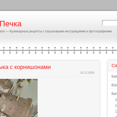
 Печка
блог — Кулинарные рецепты с пошаговыми инструкциями и фотографиями
Ca
зыка с корнишонами
20.12.2009
Бли
Вто
Вып
И
Н