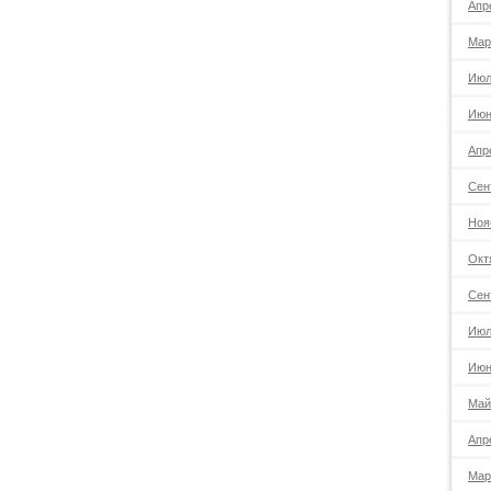
Апр
Мар
Июл
Июн
Апр
Сен
Ноя
Окт
Сен
Июл
Июн
Май
Апр
Мар