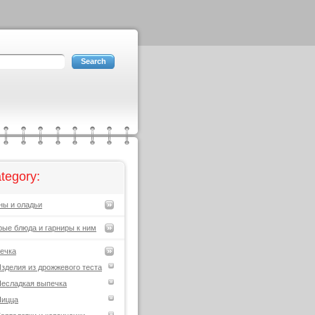
tegory:
ны и оладьи
рые блюда и гарниры к ним
ечка
зделия из дрожжевого теста
есладкая выпечка
Пицца