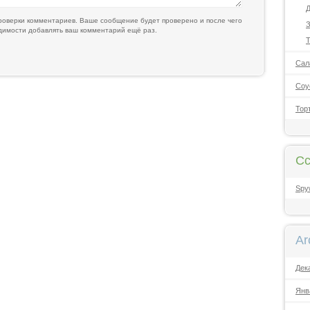
Д
оверки комментариев. Ваше сообщение будет проверено и после чего
З
одимости добавлять ваш комментарий ещё раз.
Т
Сал
Соу
Тор
Сс
Spy
Ar
Дек
Янв