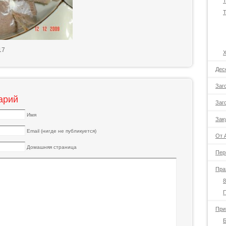
Т
Т
17
Дес
Заг
арий
Заг
Имя
Зак
Email (нигде не публикуется)
От 
Домашняя страница
Пер
Пра
8
При
Б